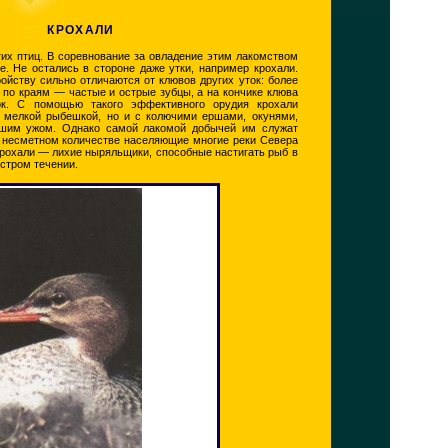
КРОХАЛИ
их птиц. В соревнование за овладение этим лакомством
е. Не остались в стороне даже утки, например крохали.
ойству сильно отличаются от клювов других уток: более
 по краям — частые и острые зубцы, а на кончике клюва
к. С помощью такого эффективного орудия крохали
с мелкой рыбешкой, но и с колючими ершами, окунями,
ьшим ужом. Однако самой лакомой добычей им служат
 несметном количестве населяющие многие реки Севера
крохали — лихие ныряльщики, способные настигать рыб в
стром течении.