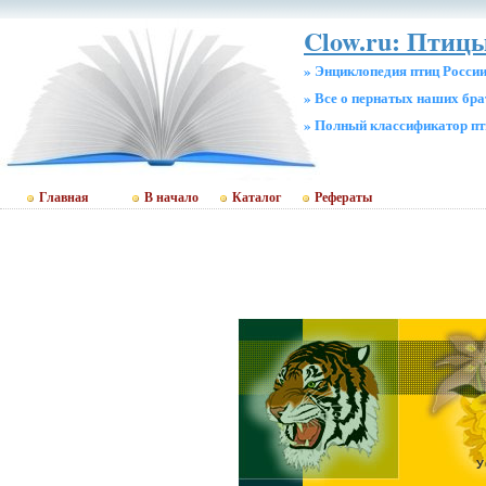
Clow.ru: Птицы
» Энциклопедия птиц Росси
» Все о пернатых наших бр
» Полный классификатор пт
Главная
В начало
Каталог
Рефераты
У