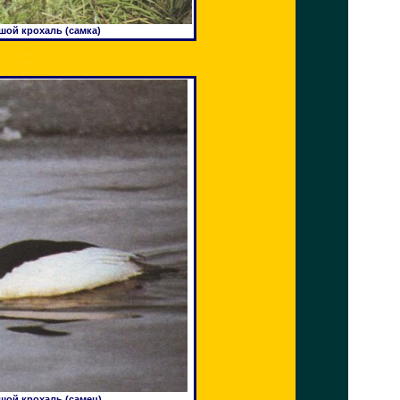
ой крохаль (самка)
ой крохаль (самец)