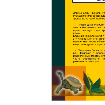
Длинноносый крохаль ус
кустарнике или среди вы
тропку, по которой можно 
Гнездо длинноносого 
желтовато-зеленых яиц 
играет наседка - при к
пухом.
Большие крохали могут гн
эти «зубастые» утки люб
горные местности вблиз
недостатке дупел в горах 
Пуховички большого 
рек. Плавают с рожден
Излюбленным местом отд
часто объединяются 
разновозрастных утят.