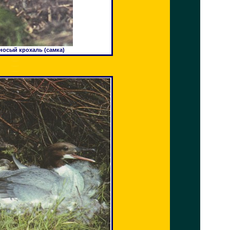
осый крохаль (самка)