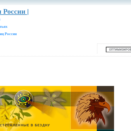
 России |
и
атьях
иц России
СТРЕМЛЕННЫЕ В БЕЗДНУ