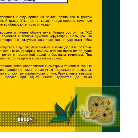
траивает гнездо прямо на земле, пряча его в густом
сокой травы. Утка протаптывает к воде хорошо заметную
легко обнаружить и само гнездо.
крохаля отличает обилие пуха. Кладка состоит из 7-12
и покоится в теплом пуховом «футляре». Роль крышки
раткосрочных отлучках она старательно укрывает яйца
ездиться в дуплах деревьев на высоте до 18 м, поэтому
ят лесные ландшафты, причем больше всего им по душе
и речек с прозрачной водой и быстрым течением. При
они часто гнездятся в расселинах скал.
крохаля легко справляются с быстрым течением горных
ия, уверенно нырять могут с недельного возраста.
ыха служит им материнская спина. Крохалиные выводки
и нередко при одной самке держатся до 30-40