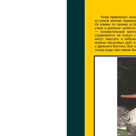
Рыба привлекает мног
вступили многие пернаты
Их клювы по своему устр
узкие и длинные челюсти,
— основательный крючо
справляются не только 
могут закусить и небол
мальки лососевых рыб, в
и Дальнего Востока. Все 
толще воды при самом бы