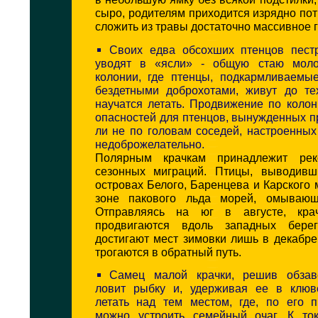
сыро, родителям приходится изрядно пот
сложить из травы достаточно массивное г
Своих едва обсохших птенцов пест
уводят в «ясли» - общую стаю мол
колонии, где птенцы, подкармливаемы
бездетными доброхотами, живут до те
научатся летать. Продвижение по коло
опасностей для птенцов, вынужденных п
ли не по головам соседей, настроенны
недоброжелательно.
Полярным крачкам принадлежит рек
сезонных миграций. Птицы, выводивш
островах Белого, Баренцева и Карского 
зоне пакового льда морей, омывающи
Отправляясь на юг в августе, кр
продвигаются вдоль западных бер
достигают мест зимовки лишь в декабре
трогаются в обратный путь.
Самец малой крачки, решив обзаве
ловит рыбку и, удерживая ее в клюв
летать над тем местом, где, по его п
можно устроить семейный очаг. К то