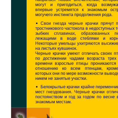
могут и пригодиться, когда возмуж
впервые устремятся к знакомым ост
могучего инстинкта продолжения рода.
Свои гнезда черные крачки прячут 
тростникового частокола в недоступных т
зыбких сплавинах, образованных пе
лежащими в воде стеблями и корн
Некоторые умельцы ухитряются высижив
на листьях кувшинок.
Черные крачки умеют отличать своих п
по достижении чадами возраста трех
времени взрослые птицы проникаются
отношению ко всем птенцам, кроме
которых они по мере возможности выводя
никем не занятые участки.
Белокрылые крачки крайне переменчи
мест гнездования. Черные крачки отли
постоянством и год за годом по весне
знакомым местам.