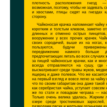
плотность расположения гнезд —
возможная, поэтому, чтобы не задевать 
и хвостами, птицы сидят на гнездах 
сторону.
Чайконосая крачка напоминает чайку 
коротким и толстым клювом, заметно о
длинных и отменно острых пинцетов,
вооружении у всех прочих крачек. Чай
своих сородичей, выше их на ногах, 
пользуются, будучи привержен
передвижению намного больше др
предпочитающих летать во всех случаях ж
за пищей чайконосые крачки, как и мног
всегда отправляются на сушу, где с
высматривают среди травы жуков, медвед
ящериц и даже полевок. Что же касается
на первый взгляд и вовсе легко за чайку
что по своим габаритам она даже такой 
как серебристая чайка, уступает совсем 
же по стати и повадкам чеграва — нас
Только очень велика удалась. Жарким 
озере среди тростниковых зарослей,
разводами ряски и желтыми огоньками к