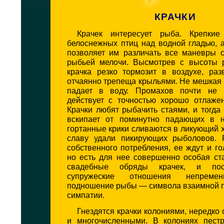
КРАЧКИ
Крачек интересует рыба. Крепкие
белоснежных птиц над водной гладью, 
позволяет им различать все маневры с
рыбьей мелочи. Высмотрев с высоты р
крачка резко тормозит в воздухе, раз
отчаянно трепеща крыльями. Не мешкая 
падает в воду. Промахов почти не б
действует с точностью хорошо отлажен
Крачки любят рыбачить стаями, и тогда
вскипает от поминутно падающих в н
гортанные крики сливаются в ликующий 
славу удали пикирующих рыболовов. 
собственного потребления, ее ждут и г
но есть для нее совершенно особая ст
свадебные обряды крачек, и по
супружеские отношения непреме
подношение рыбы — символа взаимной п
симпатии.
Гнездятся крачки колониями, нередко
и многочисленными. В колониях пестр