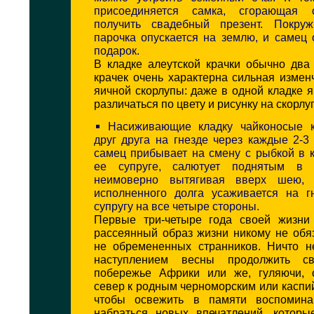
присоединяется самка, сгорающая 
получить свадебный презент. Покруж
парочка опускается на землю, и самец о
подарок.
В кладке алеутской крачки обычно два
крачек очень характерна сильная измен
яичной скорлупы: даже в одной кладке я
различаться по цвету и рисунку на скорлу
Насиживающие кладку чайконосые к
друг друга на гнезде через каждые 2-3
самец прибывает на смену с рыбкой в 
ее супруге, салютует поднятым в 
неимоверно вытягивая вверх шею,
исполненного долга усаживается на гн
супругу на все четыре стороны.
Первые три-четыре года своей жизни
рассеянный образ жизни никому не обя
не обремененных странников. Ничто 
наступлением весны продолжить с
побережье Африки или же, гуляючи, 
север к родным черноморским или каспи
чтобы освежить в памяти воспомина
набраться новых впечатлений, которые