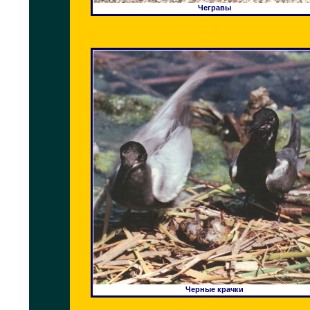
Чегравы
Черные крачки