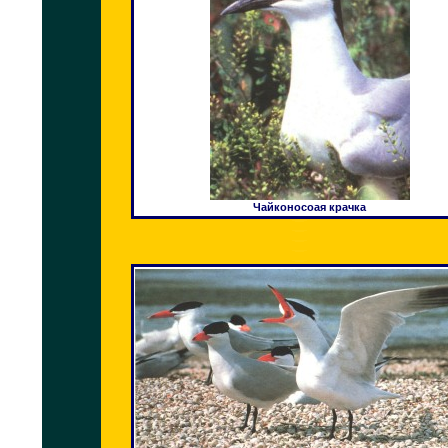
Чайконосоая крачка