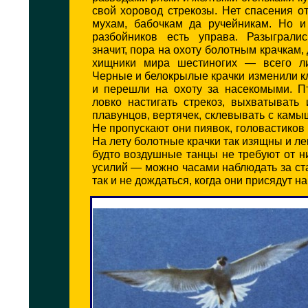
свой хоровод стрекозы. Нет спасения о
мухам, бабочкам да ручейникам. Но и
разбойников есть управа. Разыграли
значит, пора на охоту болотным крачкам,
хищники мира шестиногих — всего ли
Черные и белокрылые крачки изменили 
и перешли на охоту за насекомыми. П
ловко настигать стрекоз, выхватывать
плавунцов, вертячек, склевывать с камы
Не пропускают они пиявок, головастиков 
На лету болотные крачки так изящны и лег
будто воздушные танцы не требуют от 
усилий — можно часами наблюдать за ста
так и не дождаться, когда они присядут на