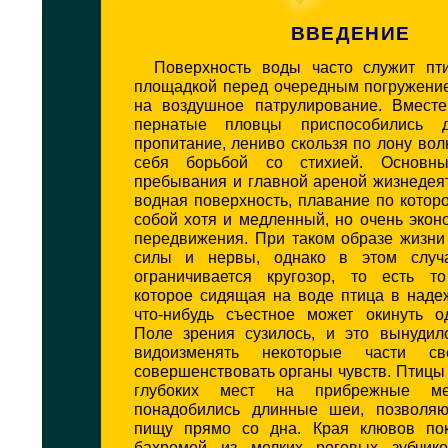
ВВЕДЕНИЕ
Поверхность воды часто служит пт
площадкой перед очередным погружени
на воздушное патрулирование. Вмест
пернатые пловцы приспособились 
пропитание, лениво скользя по лону вол
себя борьбой со стихией. Основн
пребывания и главной ареной жизнедея
водная поверхность, плавание по котор
собой хотя и медленный, но очень эко
передвижения. При таком образе жизни
силы и нервы, однако в этом случа
ограничивается кругозор, то есть то
которое сидящая на воде птица в наде
что-нибудь съестное может окинуть о
Поле зрения сузилось, и это вынудил
видоизменять некоторые части с
совершенствовать органы чувств. Птицы
глубоких мест на прибрежные мел
понадобились длинные шеи, позволяю
пищу прямо со дна. Края клювов пок
бахромой из мелких роговых зубчико