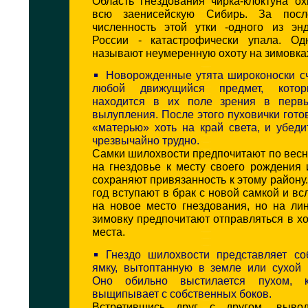
Область гнездования чирка-клоктуна о
всю заенисейскую Сибирь. За пос
численность этой утки -одного из э
России - катастрофически упала. Од
называют неумеренную охоту на зимовках
Новорожденные утята широконоски с
любой движущийся предмет, котор
находится в их поле зрения в перв
вылупления. После этого пуховички гото
«матерью» хоть на край света, и убед
чрезвычайно трудно.
Самки шилохвости предпочитают по вес
на гнездовье к месту своего рождения
сохраняют привязанность к этому район
год вступают в брак с новой самкой и вс
на новое место гнездования, но на ли
зимовку предпочитают отправляться в 
места.
Гнездо шилохвости представляет со
ямку, вытоптанную в земле или сухой 
Оно обильно выстилается пухом, 
выщипывает с собственных боков.
Встретившись друг с другом, вывод