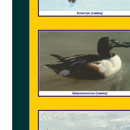
Клоктун (самец)
Широконоска (самец)