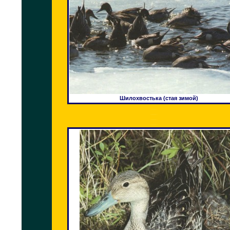
Шилохвостька (стая зимой)