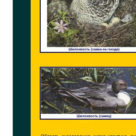
Шилохвость (самка на гнезде)
Шилохвость (самец)