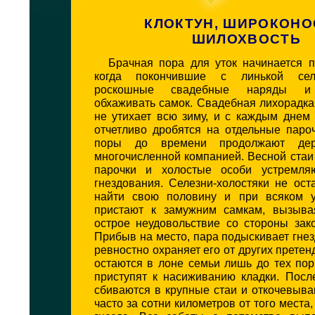
КЛОКТУН, ШИРОКОНО
ШИЛОХВОСТЬ
Брачная пора для уток начинается п
когда покончившие с линькой сел
роскошные свадебные наряды и
обхаживать самок. Свадебная лихорадка
не утихает всю зиму, и с каждым днем
отчетливо дробятся на отдельные паро
поры до времени продолжают дер
многочисленной компанией. Весной стаи
парочки и холостые особи устремля
гнездования. Селезни-холостяки не ос
найти свою половину и при всяком у
пристают к замужним самкам, вызывая
острое неудовольствие со стороны зак
Прибыв на место, пара подыскивает гнез
ревностно охраняет его от других претен
остаются в лоне семьи лишь до тех пор
приступят к насиживанию кладки. Посл
сбиваются в крупные стаи и откочевыв
часто за сотни километров от того места,