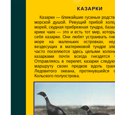
КАЗАРКИ
Казарки — ближайшие гусиные родств
морской душой. Ревущий прибой холо
морей, скудная прибрежная тундра, база
крики чаек — это и есть тот мир, кото
себя казарки. Они любят устраивать гн
море на маленьких островках, не
вездесущих в материковой тундре зло
часто поселяются здесь целыми колон
казарками почти всегда гнездятся 
Отправляясь в перелет, казарки следу
маршруту своих предков вдоль гра
Ледовитого океана, протянувшейся 
Кольского полуострова.