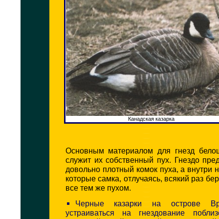
Канадская казарка
Основным материалом для гнезд бело
служит их собственный пух. Гнездо пре
довольно плотный комок пуха, а внутри н
которые самка, отлучаясь, всякий раз бе
все тем же пухом.
Черные казарки на острове Вр
устраиваться на гнездование поблиз