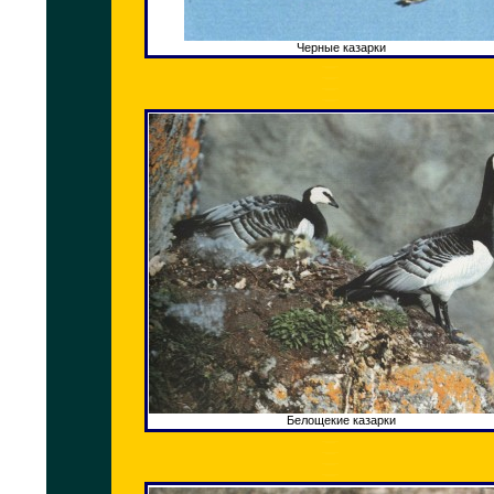
Черные казарки
Белощекие казарки