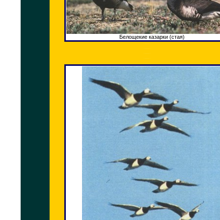
Белощекие казарки (стая)