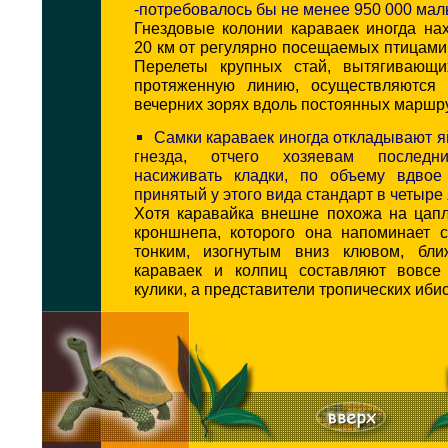
-потребовалось бы не менее 950 000 мал
Гнездовые колонии караваек иногда на
20 км от регулярно посещаемых птицами
Перелеты крупных стай, вытягивающи
протяженную линию, осуществляются 
вечерних зорях вдоль постоянных маршр
Самки караваек иногда откладывают я
гнезда, отчего хозяевам последн
насиживать кладки, по объему вдво
принятый у этого вида стандарт в четыре 
Хотя каравайка внешне похожа на цап
кроншнепа, которого она напоминает 
тонким, изогнутым вниз клювом, бл
караваек и колпиц составляют вовсе
кулики, а представители тропических иби