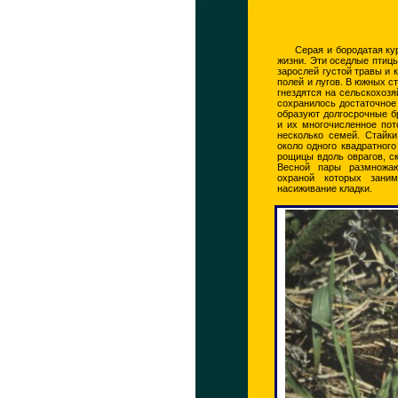
Серая и бородатая ку
жизни. Эти оседлые птицы
зарослей густой травы и
полей и лугов. В южных с
гнездятся на сельскохоз
сохранилось достаточное 
образуют долгосрочные б
и их многочисленное пот
несколько семей. Стайк
около одного квадратного
рощицы вдоль оврагов, с
Весной пары размножаю
охраной которых зани
насиживание кладки.