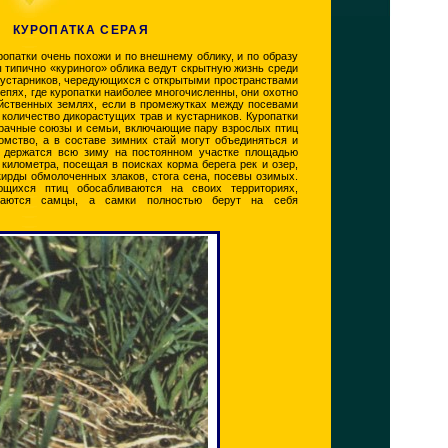
КУРОПАТКА СЕРАЯ
ропатки очень похожи и по внешнему облику, и по образу
 типично «куриного» облика ведут скрытную жизнь среди
 кустарников, чередующихся с открытыми пространствами
тепях, где куропатки наиболее многочисленны, они охотно
яйственных землях, если в промежутках между посевами
количество дикорастущих трав и кустарников. Куропатки
рачные союзы и семьи, включающие пару взрослых птиц
омство, а в составе зимних стай могут объединяться и
и держатся всю зиму на постоянном участке площадью
 километра, посещая в поисках корма берега рек и озер,
кирды обмолоченных злаков, стога сена, посевы озимых.
щихся птиц обосабливаются на своих территориях,
маются самцы, а самки полностью берут на себя