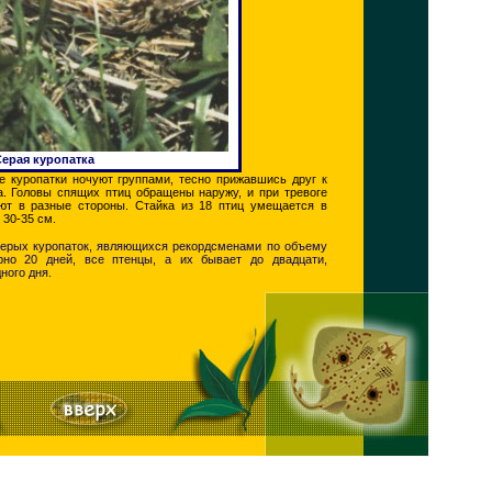
Серая куропатка
 куропатки ночуют группами, тесно прижавшись друг к
а. Головы спящих птиц обращены наружу, и при тревоге
ют в разные стороны. Стайка из 18 птиц умещается в
 30-35 см.
 серых куропаток, являющихся рекордсменами по объему
рно 20 дней, все птенцы, а их бывает до двадцати,
ного дня.