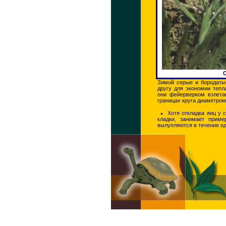
Зимой серые и бородатые
другу для экономии тепл
они фейерверком взлета
границах круга диаметром
Хотя откладка яиц у
кладки, занимает приме
вылупляются в течение од