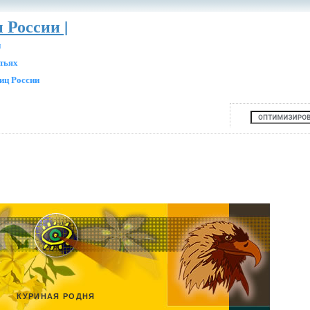
 России |
и
атьях
иц России
КУРИНАЯ РОДНЯ