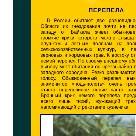
ПЕРЕПЕЛА
В России обитают две разновиднос
Области их гнездования почти не пе
западу от Байкала живет обыкнове
громкие крики которого можно слышат
опушкам и лесным полянам, на пол
сельскохозяйственных культур, в п
зерновых и кормовых трав. К востоку о
немой перепел. По своему внешнему обл
выбору мест обитания он чрезвычайно 
западного сородича. Резко различаютс
голосу. Обыкновенный перепел вык
знаменитое «подь-полоть» очень гро
отчего перепелиное пение часто наз
Брачный крик немого перепела предс
всего лишь тихий, жужжащий трех
напоминающий стрекотание кузнечика.