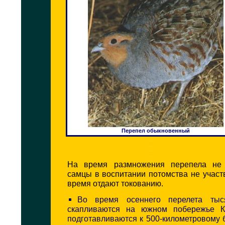
Перепел обыкновенный
На время размножения перепела не 
самцы в воспитании потомства не участ
время отдают токованию.
Во время осеннего перелета тыс
скапливаются на южном побережье К
подготавливаются к 500-километровому