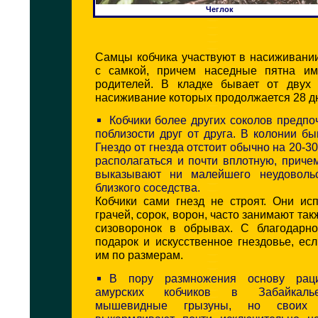
Чеглок
Самцы кобчика участвуют в насиживани
с самкой, причем наседные пятна им
родителей. В кладке бывает от двух
насиживание которых продолжается 28 д
Кобчики более других соколов предпо
поблизости друг от друга. В колонии бы
Гнездо от гнезда отстоит обычно на 20-30
располагаться и почти вплотную, приче
выказывают ни малейшего неудовольс
близкого соседства.
Кобчики сами гнезд не строят. Они ис
грачей, сорок, ворон, часто занимают та
сизоворонок в обрывах. С благодарн
подарок и искусственное гнездовье, ес
им по размерам.
В пору размножения основу рац
амурских кобчиков в Забайкаль
мышевидные грызуны, но своих