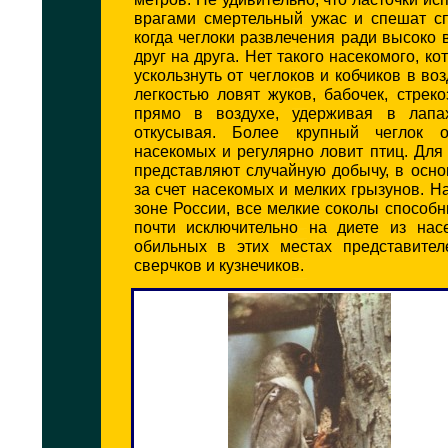
врагами смертельный ужас и спешат сп
когда чеглоки развлечения ради высоко 
друг на друга. Нет такого насекомого, к
ускользнуть от чеглоков и кобчиков в во
легкостью ловят жуков, бабочек, стрек
прямо в воздухе, удерживая в лапа
откусывая. Более крупный чеглок о
насекомых и регулярно ловит птиц. Для
представляют случайную добычу, в осн
за счет насекомых и мелких грызунов. На
зоне России, все мелкие соколы способ
почти исключительно на диете из нас
обильных в этих местах представител
сверчков и кузнечиков.