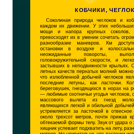
КОБЧИКИ, ЧЕГЛО
Соколиная природа чеглоков и коб
каждом их движении. У этих небольши
мощи и напора крупных соколов,
превосходят их в умении сочетать огро
разнообразие маневров. Км досту
остановки в воздухе и колоссальн
неожиданные повороты, выпо
головокружительной скорости, и лег
застывших в неподвижности крыльях. 
летных качеств пернатых молний можно 
что излюбленной добычей чеглоков явл
последние летуны, как ласточки. Ко
береговушек, гнездящихся в норах на 
— любимые охотничьи угодья чеглоков, 
массового вылета из гнезд молод
являющихся легкой и обильной добычей
устремляется за ласточкой в отвесное
около трехсот метров, почти прижав к
обтекаемой формы телу. Звук от удара о 
хищник успевает подхватить на лету, раз
метров. Не удивительно, что ласточки и