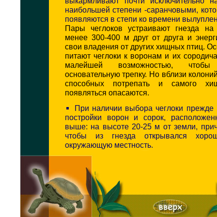
выкармливают почти исключительно н
наибольшей степени -саранчовыми, кот
появляются в степи ко времени вылуплен
Пары чеглоков устраивают гнезда на
менее 300-400 м друг от друга и энер
свои владения от других хищных птиц. О
питают чеглоки к воронам и их сородич
малейшей возможностью, чтоб
основательную трепку. Но вблизи колоний
способных потрепать и самого хищ
появляться опасаются.
При наличии выбора чеглоки прежде 
постройки ворон и сорок, расположе
выше: на высоте 20-25 м от земли, при
чтобы из гнезда открывался хоро
окружающую местность.