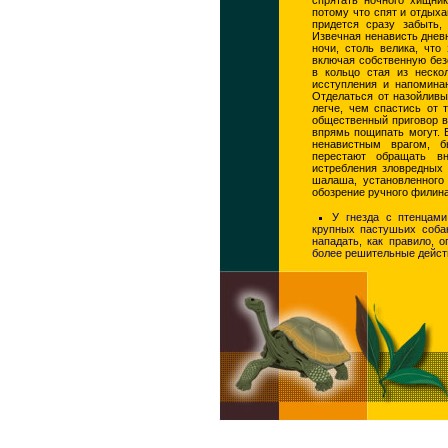
потому что спят и отдыха
придется сразу забыть,
Извечная ненависть днев
ночи, столь велика, что
включая собственную без
в кольцо стая из неско
исступления и напомина
Отделаться от назойливы
легче, чем спастись от 
общественный приговор в
впрямь пощипать могут. 
ненавистным врагом, 
перестают обращать в
истребления зловредных в
шалаша, установленного
обозрение ручного филина
У гнезда с птенцам
крупных пастушьих собак
нападать, как правило, 
более решительные дейст