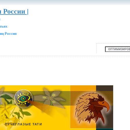
 России |
и
атьях
иц России
ПУЧЕГЛАЗЫЕ ТАТИ