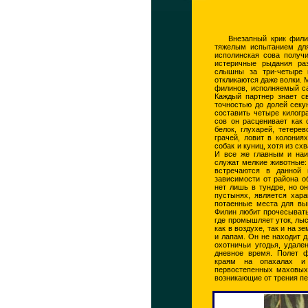
Внезапный крик фили
тяжелым испытанием для
исполинская сова получи
истеричные рыдания ра
слышны за три-четыре 
откликаются даже волки. 
филинов, исполняемый са
Каждый партнер знает с
точностью до долей секу
составить четыре килогр
сов он расценивает как 
белок, глухарей, тетере
грачей, ловит в колония
собак и куниц, хотя из с
И все же главным и наи
служат мелкие животные:
встречаются в данной 
зависимости от района о
нет лишь в тундре, но о
пустынях, является хар
потаенные места для вы
Филин любит прочесывать 
где промышляет уток, лы
как в воздухе, так и на 
и лапам. Он не находит 
охотничьи угодья, удале
дневное время. Полет 
краям на опахалах и
первостепенных маховых.
возникающие от трения пе