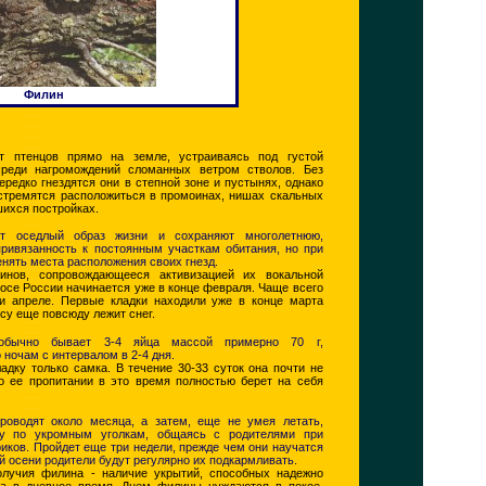
Филин
 птенцов прямо на земле, устраиваясь под густой
среди нагромождений сломанных ветром стволов. Без
ередко гнездятся они в степной зоне и пустынях, однако
стремятся расположиться в промоинах, нишах скальных
шихся постройках.
т оседлый образ жизни и сохраняют многолетнюю,
ривязанность к постоянным участкам обитания, но при
нять места расположения своих гнезд.
инов, сопровождающееся активизацией их вокальной
лосе России начинается уже в конце февраля. Чаще всего
и апреле. Первые кладки находили уже в конце марта
есу еще повсюду лежит снег.
обычно бывает 3-4 яйца массой примерно 70 г,
ночам с интервалом в 2-4 дня.
адку только самка. В течение 30-33 суток она почти не
 о ее пропитании в это время полностью берет на себя
роводят около месяца, а затем, еще не умея летать,
ку по укромным уголкам, общаясь с родителями при
иков. Пройдет еще три недели, прежде чем они научатся
ой осени родители будут регулярно их подкармливать.
олучия филина - наличие укрытий, способных надежно
ка в дневное время. Днем филины нуждаются в покое,