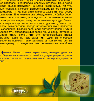
ют, набираясь сил перед очередным разбоем. Но о покое
 если филин попадется на глаза какой-нибудь пичуге.
ных пернатых к злодею, истребляющему их под покровом
 заставляет птиц при виде филина забывать обо всем,
опасность. В мгновение ока обнаруженного убийцу берет
льких десятков птиц, пришедших в состояние полного
ющих разъяренную толпу за мгновение до суда Линча.
х крикунов, едва ли не на голову садящихся, бывает не
толпы линчевателей, твердо вознамерившихся привести
 исполнение. Совсем беда, если прознают вороны: эти и
Боевой дух, охватывающий ворон при дневной встрече с
бывает столь силен, что эти осторожнейшие птицы
нимание даже на выстрелы. Ни один из способов
орон не приносит таких результатов, как их отстрел из
 неподалеку от специально выставленного на всеобщее
.
и филины бывают очень агрессивны, нападая даже на
. Однако на человека в такой ситуации родители днем
опасаются и лишь в сумерках могут иногда предпринять
вия.