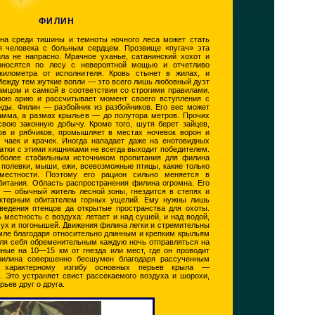
ФИЛИН
на среди тишины и темноты ночного леса может стать
 человека с больным сердцем. Прозвище «пугач» эта
ла не напрасно. Мрачное уханье, сатанинский хохот и
зносятся по лесу с невероятной мощью и отчетливо
километра от исполнителя. Кровь стынет в жилах, и
Между тем жуткие вопли — это всего лишь любовный дуэт
мцом и самкой в соответствии со строгими правилами.
вою арию и рассчитывает момент своего вступления с
нды. Филин — разбойник из разбойников. Его вес может
амма, а размах крыльев — до полутора метров. Прочих
свою законную добычу. Кроме того, шутя берет зайцев,
вов и рябчиков, промышляет в местах ночевок ворон и
х чаек и крачек. Иногда нападает даже на енотовидных
хватки с этими хищниками не всегда выходит победителем.
более стабильным источником пропитания для филина
 полевки, мыши, ежи, всевозможные птицы, какие только
местности. Поэтому его рацион сильно меняется в
битания. Область распространения филина огромна. Его
н — обычный житель лесной зоны, гнездится в степях и
актерным обитателем горных ущелий. Ему нужны лишь
ведения птенцов да открытые пространства для охоты.
местность с воздуха: летает и над сушей, и над водой,
сух и погонышей. Движения филина легки и стремительны
земле благодаря относительно длинным и крепким крыльям
для себя обременительным каждую ночь отправляться на
нные на 10—15 км от гнезда или мест, где он проводит
филина совершенно бесшумен благодаря рассученным
 характерному изгибу основных перьев крыла —
 Это устраняет свист рассекаемого воздуха и шорохи,
рьев друг о друга.