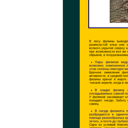
В лесу филины выводят
развесистой елью или 
всякого укрытия сверху н
при возможности все же 
обрывов, в полуразвалив
Пары филинов веду
возможно, пожизненную п
этом склонны ежегодно ме
Брачное оживление фил
активности, в средней по
филины кричат в марте 
-начале апреля, когда в л
В кладке филина 
откладываемых самкой по 
У филинов насиживает кл
покидает гнездо. Заботу
самец.
В гнезде филинята п
разбредаются в одиноч
помощи разнообразных кр
летать, и почти до глубок
Одно из условий благоп
спрятать ночного хищни