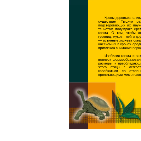
Кроны деревьев, слив
существам. Тысячи ра
подстерегающих их паук
тенистом полумраке сре
корма. О том, чтобы с
гусениц, жуков, тлей и д
— истинные хозяева океа
насекомых в кронах среди
привлекла внимание перн
Изобилие корма и ра
всплеск формообразовани
размеры к преобладающ
этого птицы с легкос
карабкаться по отвес
пролетающими мимо нас