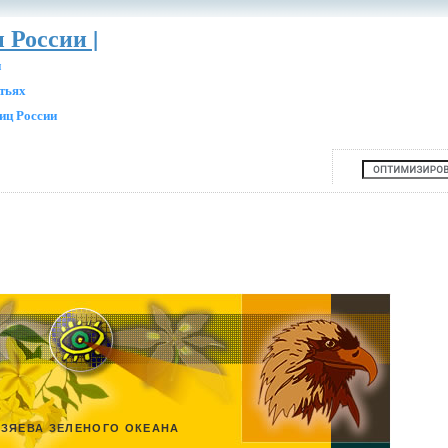
 России |
и
атьях
иц России
ЗЯЕВА ЗЕЛЕНОГО ОКЕАНА