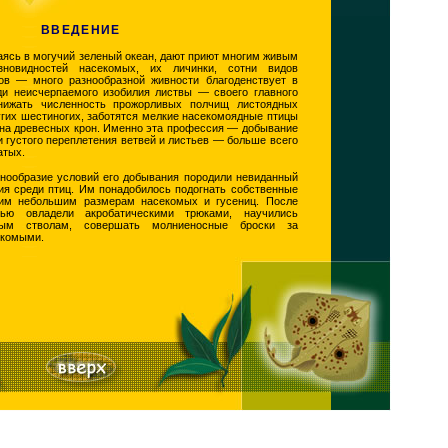
ВВЕДЕНИЕ
аясь в могучий зеленый океан, дают приют многим живым
зновидностей насекомых, их личинки, сотни видов
ов — много разнообразной живности благоденствует в
ди неисчерпаемого изобилия листвы — своего главного
нижать численность прожорливых полчищ листоядных
ругих шестиногих, заботятся мелкие насекомоядные птицы
на древесных крон. Именно эта профессия — добывание
 густого переплетения ветвей и листьев — больше всего
атых.
знообразие условий его добывания породили невиданный
я среди птиц. Им понадобилось подогнать собственные
им небольшим размерам насекомых и гусениц. После
тью овладели акробатическими трюками, научились
ным стволам, совершать молниеносные броски за
екомыми.