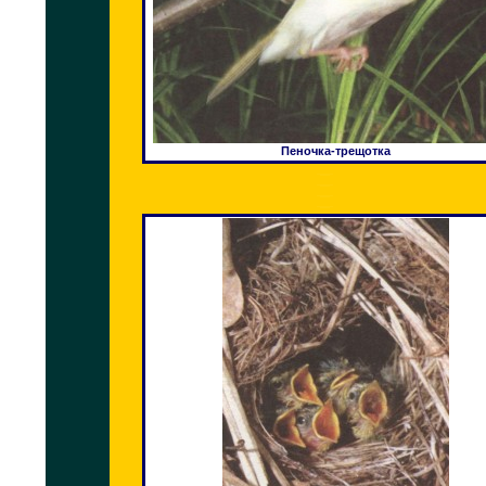
Пеночка-трещотка