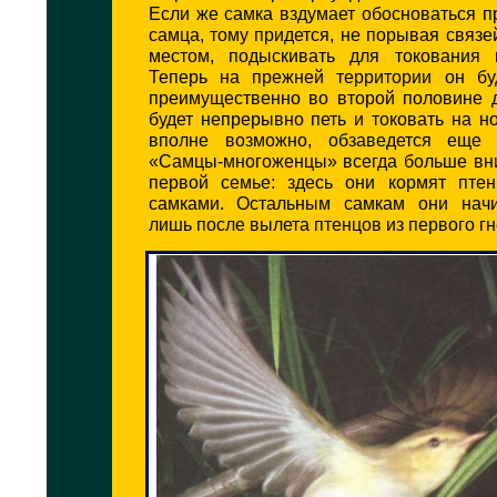
Если же самка вздумает обосноваться п
самца, тому придется, не порывая связ
местом, подыскивать для токования 
Теперь на прежней территории он бу
преимущественно во второй половине д
будет непрерывно петь и токовать на но
вполне возможно, обзаведется еще 
«Самцы-многоженцы» всегда больше вн
первой семье: здесь они кормят пте
самками. Остальным самкам они начи
лишь после вылета птенцов из первого гн