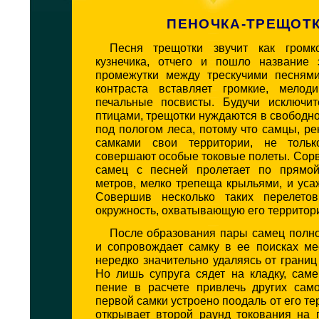
ПЕНОЧКА-ТРЕЩОТ
Песня трещотки звучит как громко
кузнечика, отчего и пошло название 
промежутки между трескучими песням
контраста вставляет громкие, мелод
печальные посвисты. Будучи исключи
птицами, трещотки нуждаются в свободн
под пологом леса, потому что самцы, р
самками свои территории, не толь
совершают особые токовые полеты. Сорв
самец с песней пролетает по прямо
метров, мелко трепеща крыльями, и уса
Совершив несколько таких перелетов
окружность, охватывающую его территор
После образования пары самец полно
и сопровождает самку в ее поисках ме
нередко значительно удаляясь от границ 
Но лишь супруга сядет на кладку, сам
пение в расчете привлечь других само
первой самки устроено поодаль от его те
открывает второй раунд токования на 