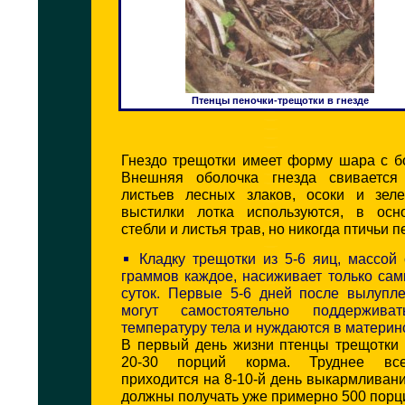
Птенцы пеночки-трещотки в гнезде
Гнездо трещотки имеет форму шара с б
Внешняя оболочка гнезда свивается
листьев лесных злаков, осоки и зел
выстилки лотка используются, в осн
стебли и листья трав, но никогда птичьи п
Кладку трещотки из 5-6 яиц, массой
граммов каждое, насиживает только сам
суток. Первые 5-6 дней после вылупл
могут самостоятельно поддержива
температуру тела и нуждаются в материн
В первый день жизни птенцы трещотки 
20-30 порций корма. Труднее все
приходится на 8-10-й день выкармливани
должны получать уже примерно 500 порц