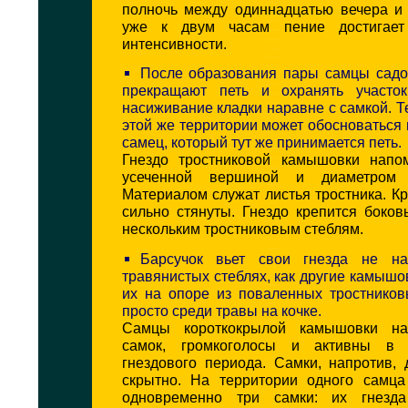
полночь между одиннадцатью вечера и 
уже к двум часам пение достигает
интенсивности.
После образования пары самцы сад
прекращают петь и охранять участок
насиживание кладки наравне с самкой. 
этой же территории может обосноваться
самец, который тут же принимается петь.
Гнездо тростниковой камышовки напо
усеченной вершиной и диаметром
Материалом служат листья тростника. Кр
сильно стянуты. Гнездо крепится боко
нескольким тростниковым стеблям.
Барсучок вьет свои гнезда не на
травянистых стеблях, как другие камышов
их на опоре из поваленных тростников
просто среди травы на кочке.
Самцы короткокрылой камышовки на
самок, громкоголосы и активны в 
гнездового периода. Самки, напротив,
скрытно. На территории одного самца
одновременно три самки: их гнезд