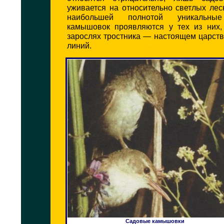
уживается на относительно светлых ле
наибольшей полнотой уникальные
камышовок проявляются у тех из них,
зарослях тростника — настоящем царст
линий.
Садовые камышовки