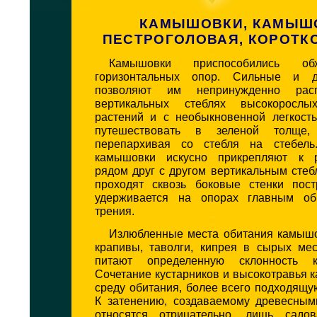
КАМЫШОВКИ, КАМЫШ
ПЕСТРОГОЛОВАЯ, КОРОТК
Камышовки приспособились об
горизонтальных опор. Сильные и 
позволяют им непринужденно расп
вертикальных стеблях высокорослы
растений и с необыкновенной легкост
путешествовать в зеленой толще,
перепархивая со стебля на стебель
камышовки искусно прикрепляют к 
рядом друг с другом вертикальным стеб
проходят сквозь боковые стенки пост
удерживается на опорах главным об
трения.
Излюбленные места обитания камыш
крапивы, таволги, кипрея в сырых мес
питают определенную склонность к
Сочетание кустарников и высокотравья ка
среду обитания, более всего подходящ
К затенению, создаваемому древесным
относятся отрицательно, лишь садо