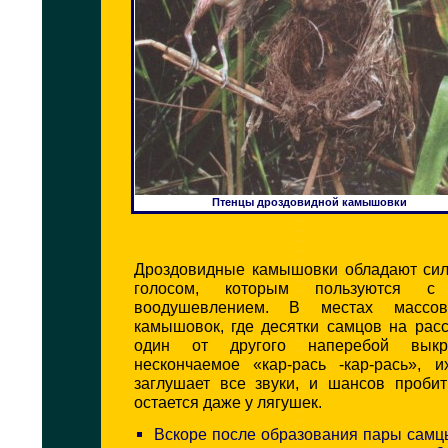
Птенцы дроздовидной камышовки
Дроздовидные камышовки обладают си
голосом, которым пользуются с
воодушевлением. В местах массов
камышовок, где десятки самцов на рас
один от другого наперебой выкр
нескончаемое «кар-рась -кар-рась»,
заглушает все звуки, и шансов проби
остается даже у лягушек.
Вскоре после образования пары самц