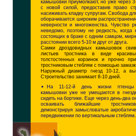
камышовки приумолкают, но уже через 3
с новой силой, предоставив право ст
насиживать кладку супругам. Свобода дл
оборачивается широким распространени
неверности и многоженства. Чувство р
неведомо, поэтому не редкость, когда 
состоящих в браке с одним самцом, мир
расстоянии всего 5-10 м друг от друга.
Самки дроздовидных камышовок свив
листьев тростника в виде красивых
толстостенных корзинок и прочно пр
тростниковым стеблям с помощью замазки
Наружный диаметр гнезд 10-12, а вы
Строительство занимает 8-10 дней.
На 11-12-й день жизни птенцы 
камышовки уже не умещаются в гнезд
сидеть на бортике. Еще через день-два 
осваивать ближайшие тростнико
демонстрируя замысловатые акробатиче
передвижении по вертикальным стеблям.