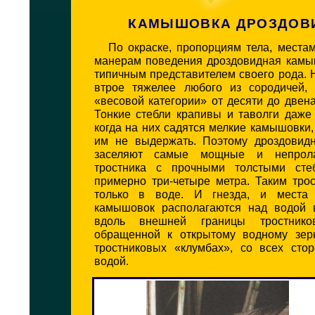
КАМЫШОВКА ДРОЗДОВ
По окраске, пропорциям тела, места
манерам поведения дроздовидная камы
типичным представителем своего рода. 
втрое тяжелее любого из сородичей,
«весовой категории» от десяти до двен
Тонкие стебли крапивы и таволги даже
когда на них садятся мелкие камышовки,
им не выдержать. Поэтому дроздовид
заселяют самые мощные и непрола
тростника с прочными толстыми сте
примерно три-четыре метра. Таким тро
только в воде. И гнезда, и места
камышовок располагаются над водой 
вдоль внешней границы тростнико
обращенной к открытому водному зер
тростниковых «клумбах», со всех сто
водой.