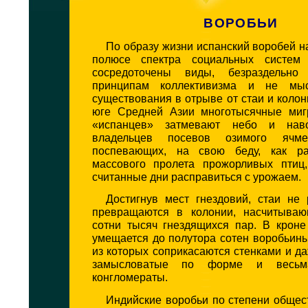
ВОРОБЬИ
По образу жизни испанский воробей н
полюсе спектра социальных систем 
сосредоточены виды, безраздельно
принципам коллективизма и не мы
существования в отрыве от стаи и колон
юге Средней Азии многотысячные миг
«испанцев» затмевают небо и нав
владельцев посевов озимого ячм
поспевающих, на свою беду, как р
массового пролета прожорливых птиц
считанные дни расправиться с урожаем.
Достигнув мест гнездовий, стаи не 
превращаются в колонии, насчитываю
сотни тысяч гнездящихся пар. В кроне
умещается до полутора сотен воробьины
из которых соприкасаются стенками и д
замысловатые по форме и весьм
конгломераты.
Индийские воробьи по степени общес