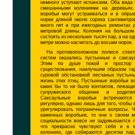
немного уступают испанским. Оба вида 
смешанными колониями на деревьях.
воробьи могут устраиваться и в обрыв
норки длиной около сорока сантиметро
много лет и при ежегодных ремонтах д
метровой длины. Колония на большом
состоять из нескольких тысяч пар, а на 
метре можно насчитать до восьми норок.
На противоположном полюсе спект
систем оказались пустынные и саксау
Этим по душе покой и простор о
существования, наилучшим образом г
суровой обстановкой песчаных пустынь
жизнь этих птиц. Пустынные воробьи в
каких бы то ни было контактов, лежащ
супружеского общения и родитель
Саксаульные воробьи встречаютс
регулярно, однако лишь для того, чтобы 
урегулировать пограничные вопросы. Ч
каменных воробьев, то они о своем м
социальности вовсе не задумываются п
что прекрасно чувствуют себя и в м
колониях, где собираются десятки пар