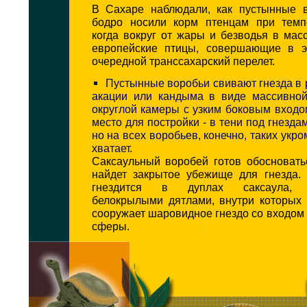
В Сахаре наблюдали, как пустынные 
бодро носили корм птенцам при темп
когда вокруг от жары и безводья в мас
европейские птицы, совершающие в э
очередной транссахарский перелет.
Пустынные воробьи свивают гнезда в 
акации или кандыма в виде массивной
округлой камеры с узким боковым вход
место для постройки - в тени под гнезда
но на всех воробьев, конечно, таких укр
хватает.
Саксаульный воробей готов обосновать
найдет закрытое убежище для гнезда.
гнездится в дуплах саксаула, 
белокрылыми дятлами, внутри которых 
сооружает шаровидное гнездо со входом 
сферы.