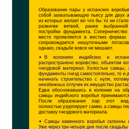
Образование пары у испанских воробье
собой захватывающую пьесу для двух а
из которых желает во что бы то ни стало
развилке ветвей, ранее выбранно
постройки фундамента. Соперничество
место проявляется в жестких формах 
сопровождается нешуточными потасов
однако, свадьбе вовсе не мешают.
В колониях индийских и испанс
распространено воровство, объектом ко
гнездовой материал. Холостые самцы,
фундаменты гнезд самостоятельно, то и
начинать строительство с нуля, потом
неизбежных отлучек их имущество растас
Едва обосновавшись в колонии на об
самцы индийского воробья принимаются
После образования пар этот вид 
полностью узурпируют самки, а самцы п
доставку гнездового материала.
Самцы каменного воробья склонны к
Уже через три-четыре дня после свадьбы