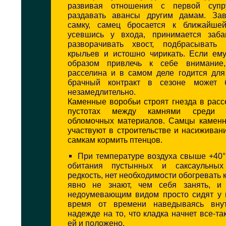
развивая отношения с первой супру
раздавать авансы другим дамам. Зав
самку, самец бросается к ближайшей
усевшись у входа, принимается заба
разворачивать хвост, подбрасывать 
крыльев и истошно чирикать. Если ему
образом привлечь к себе внимание
расселина и в самом деле годится для
брачный контракт в сезоне может 
незамедлительно.
Каменные воробьи строят гнезда в расс
пустотах между камнями среди н
обломочных материалов. Самцы каменн
участвуют в строительстве и насиживан
самкам кормить птенцов.
При температуре воздуха свыше +40°
обитания пустынных и саксаульны
редкость, нет необходимости обогревать 
явно не знают, чем себя занять, и
недоумевающим видом просто сидят у в
время от времени наведываясь вну
надежде на то, что кладка начнет все-та
ей и положено.