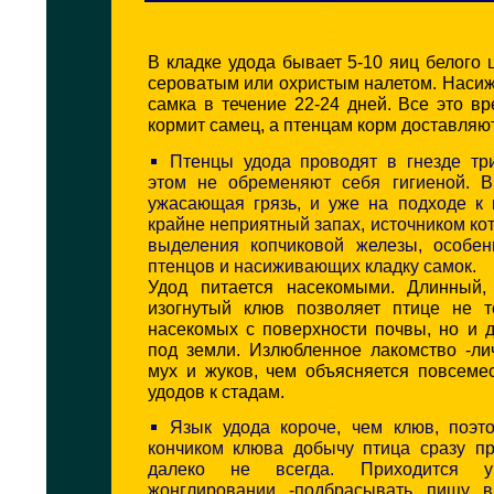
В кладке удода бывает 5-10 яиц белого 
сероватым или охристым налетом. Насиж
самка в течение 22-24 дней. Все это в
кормит самец, а птенцам корм доставляю
Птенцы удода проводят в гнезде тр
этом не обременяют себя гигиеной. В
ужасающая грязь, и уже на подходе к
крайне неприятный запах, источником ко
выделения копчиковой железы, особе
птенцов и насиживающих кладку самок.
Удод питается насекомыми. Длинный, 
изогнутый клюв позволяет птице не т
насекомых с поверхности почвы, но и д
под земли. Излюбленное лакомство -ли
мух и жуков, чем объясняется повсеме
удодов к стадам.
Язык удода короче, чем клюв, поэт
кончиком клюва добычу птица сразу пр
далеко не всегда. Приходится у
жонглировании -подбрасывать пищу в