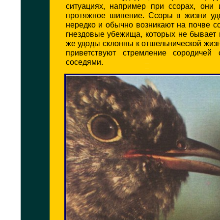
ситуациях, например при ссорах, они 
протяжное шипение. Ссоры в жизни уд
нередко и обычно возникают на почве с
гнездовые убежища, которых не бывает 
же удоды склонны к отшельнической жиз
приветствуют стремление сородичей 
соседями.