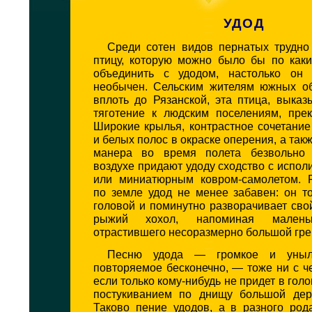
УДОД
Среди сотен видов пернатых трудно
птицу, которую можно было бы по каки
объединить с удодом, настолько он 
необычен. Сельским жителям южных об
вплоть до Рязанской, эта птица, выка
тяготение к людским поселениям, прек
Широкие крылья, контрастное сочетани
и белых полос в окраске оперения, а так
манера во время полета безвольно 
воздухе придают удоду сходство с испол
или миниатюрным ковром-самолетом. 
по земле удод не менее забавен: он т
головой и поминутно разворачивает св
рыжий хохол, напоминая маленьк
отрастившего несоразмерно большой гре
Песню удода — громкое и уныло
повторяемое бесконечно, — тоже ни с ч
если только кому-нибудь не придет в гол
постукиванием по днищу большой дер
Таково пение удодов, а в разного род