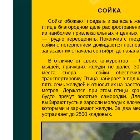
СОЙКА
Сойки обожают поедать и запасать же
птиц в благородном деле распространен
из наиболее привлекательных и ценных
— трудно переоценить. Покончив с гне
сойки с нетерпением дожидаются поспе
запасают их с начала сентября до начала
В отличие от своих конкурентов — 
мышей, прячущих желуди не далее 30
места сбора, — сойки обеспечи
транспортировку. Птица набирает в под-
пять-семь желудей и относит их на расст
метров. Держатся при этом птицы кра
будто прячут золотые самородки. Дл
выбирают густые заросли молодых елочек
которыми и зарывают желуди. За два ме
устраивает до 2500 кладовых.