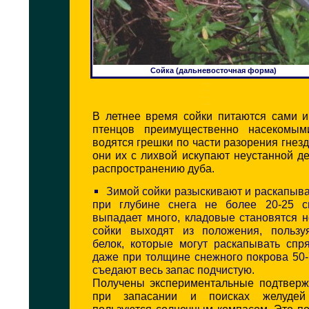
Сойка (дальневосточная форма)
В летнее время сойки питаются сами 
птенцов преимущественно насекомым
водятся грешки по части разорения гнезд
они их с лихвой искупают неустанной д
распространению дуба.
Зимой сойки разыскивают и раскапыв
при глубине снега не более 20-25 с
выпадает много, кладовые становятся 
сойки выходят из положения, пользу
белок, которые могут раскапывать спр
даже при толщине снежного покрова 50-
съедают весь запас подчистую.
Получены экспериментальные подтвержд
при запасании и поисках желудей
пользуются солнечным компасом. Это п